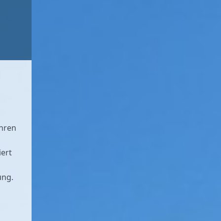
Ihren
iert
ung.