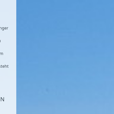
änger
u
em
steht
EN