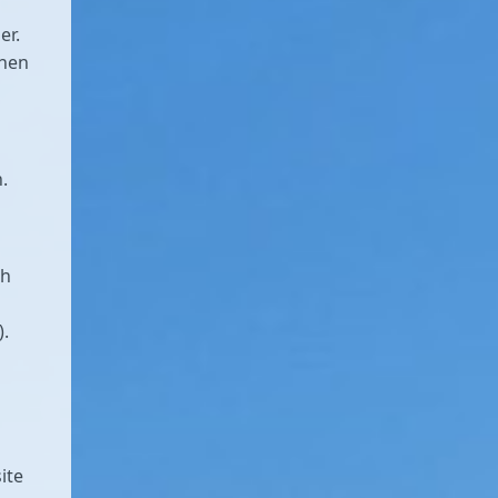
er.
chen
.
ch
).
ite