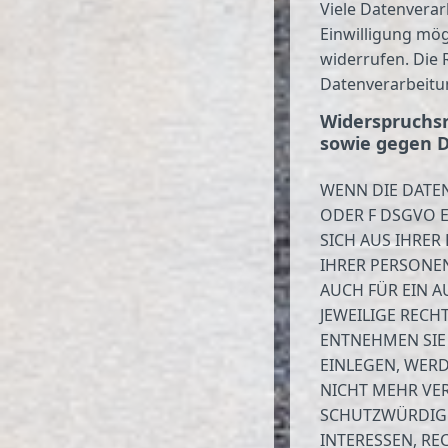
Viele Datenverar
Einwilligung mögl
widerrufen. Die 
Datenverarbeitu
Widerspruchsr
sowie gegen D
WENN DIE DATEN
ODER F DSGVO E
SICH AUS IHRER
IHRER PERSONE
AUCH FÜR EIN A
JEWEILIGE RECH
ENTNEHMEN SIE
EINLEGEN, WER
NICHT MEHR VER
SCHUTZWÜRDIGE
INTERESSEN, RE