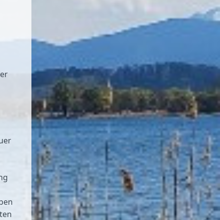
der
uer
ng
aben
nten