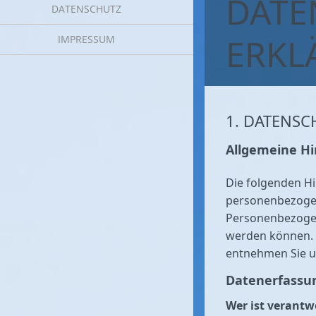
DATE
DATENSCHUTZ
ERKL
IMPRESSUM
1. DATENSC
Allgemeine H
Die folgenden Hi
personenbezogen
Personenbezogene
werden können. 
entnehmen Sie u
Datenerfassun
Wer ist verantw