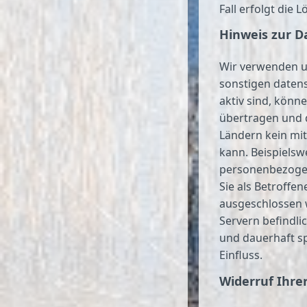
Fall erfolgt die 
Hinweis zur D
Wir verwenden u
sonstigen datens
aktiv sind, könn
übertragen und d
Ländern kein mit
kann. Beispielsw
personenbezogen
Sie als Betroffe
ausgeschlossen w
Servern befindl
und dauerhaft sp
Einfluss.
Widerruf Ihre