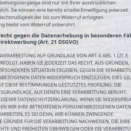
beitungsvorgänge sind nur mit Ihrer ausdrücklichen
ich. Sie können eine bereits erteilte Einwilligung jederzeit
Rechtmäßigkeit der bis zum Widerruf erfolgten
ng bleibt vom Widerruf unberührt.
echt gegen die Datenerhebung in besonderen Fäl
irektwerbung (Art. 21 DSGVO)
VERARBEITUNG AUF GRUNDLAGE VON ART. 6 ABS. 1 LIT. E
RFOLGT, HABEN SIE JEDERZEIT DAS RECHT, AUS GRÜNDEN, 
 BESONDEREN SITUATION ERGEBEN, GEGEN DIE VERARBEI
NBEZOGENEN DATEN WIDERSPRUCH EINZULEGEN; DIES GIL
UF DIESE BESTIMMUNGEN GESTÜTZTES PROFILING. DIE
TSGRUNDLAGE, AUF DENEN EINE VERARBEITUNG BERUHT,
 DIESER DATENSCHUTZERKLÄRUNG. WENN SIE WIDERSPRU
DEN WIR IHRE BETROFFENEN PERSONENBEZOGENEN DATEN
ARBEITEN, ES SEI DENN, WIR KÖNNEN ZWINGENDE
 GRÜNDE FÜR DIE VERARBEITUNG NACHWEISEN, DIE IHRE
CHTE UND FREIHEITEN ÜBERWIEGEN ODER DIE VERARBEIT