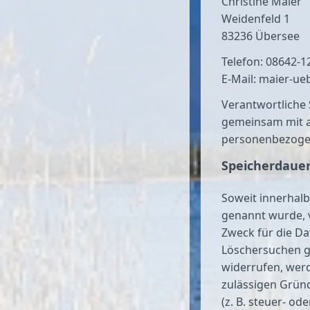
Christine Maier
Weidenfeld 1
83236 Übersee
Telefon: 08642-1
E-Mail: maier-ue
Verantwortliche S
gemeinsam mit a
personenbezogene
Speicherdaue
Soweit innerhalb
genannt wurde, 
Zweck für die Da
Löschersuchen g
widerrufen, werd
zulässigen Grün
(z. B. steuer- o