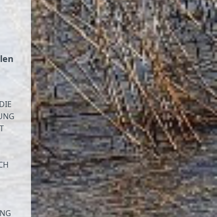
len
DIE
TUNG
T
CH
UNG