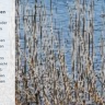
ten
oder
ls
sen
en
ass
nicht
S-
ten
nen