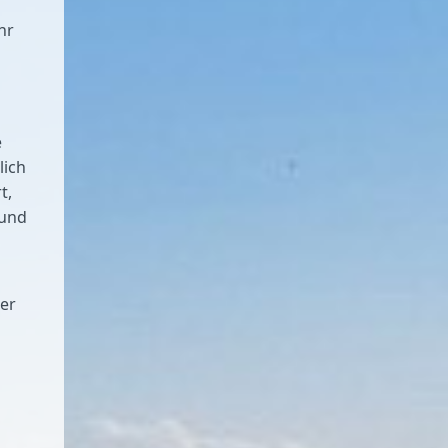
hr
e
lich
t,
 und
ser