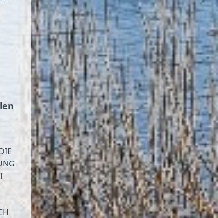
len
DIE
TUNG
T
CH