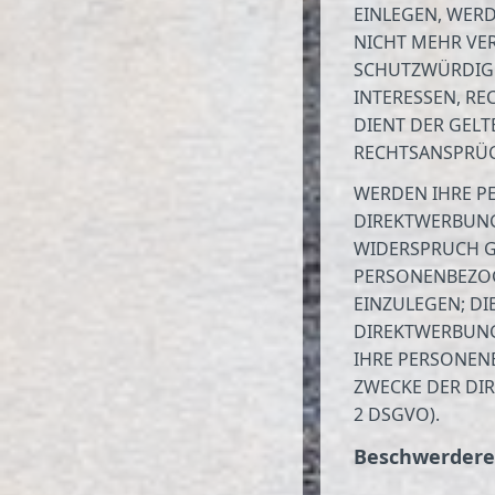
EINLEGEN, WER
NICHT MEHR VER
SCHUTZWÜRDIGE
INTERESSEN, RE
DIENT DER GEL
RECHTSANSPRÜCH
WERDEN IHRE P
DIREKTWERBUNG 
WIDERSPRUCH G
PERSONENBEZO
EINZULEGEN; DI
DIREKTWERBUNG
IHRE PERSONEN
ZWECKE DER DI
2 DSGVO).
Beschwerde­re