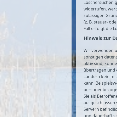
Löschersuchen g
widerrufen, werd
zulässigen Grün
(z. B. steuer- o
Fall erfolgt die 
Hinweis zur D
Wir verwenden u
sonstigen datens
aktiv sind, könn
übertragen und d
Ländern kein mit
kann. Beispielsw
personenbezogen
Sie als Betroffe
ausgeschlossen w
Servern befindl
und dauerhaft sp