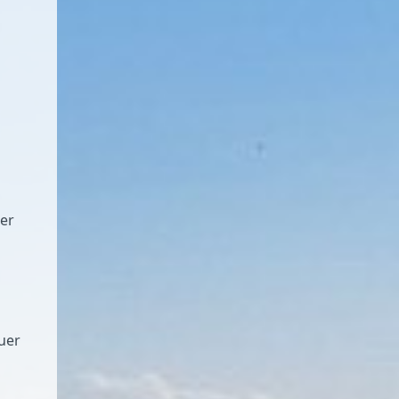
der
uer