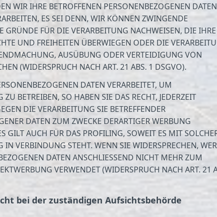
DEN WIR IHRE BETROFFENEN PERSONENBEZOGENEN DATEN
ARBEITEN, ES SEI DENN, WIR KÖNNEN ZWINGENDE
 GRÜNDE FÜR DIE VERARBEITUNG NACHWEISEN, DIE IHRE
CHTE UND FREIHEITEN ÜBERWIEGEN ODER DIE VERARBEIT
TENDMACHUNG, AUSÜBUNG ODER VERTEIDIGUNG VON
EN (WIDERSPRUCH NACH ART. 21 ABS. 1 DSGVO).
ERSONENBEZOGENEN DATEN VERARBEITET, UM
ZU BETREIBEN, SO HABEN SIE DAS RECHT, JEDERZEIT
EGEN DIE VERARBEITUNG SIE BETREFFENDER
GENER DATEN ZUM ZWECKE DERARTIGER WERBUNG
ES GILT AUCH FÜR DAS PROFILING, SOWEIT ES MIT SOLCHE
 IN VERBINDUNG STEHT. WENN SIE WIDERSPRECHEN, WE
BEZOGENEN DATEN ANSCHLIESSEND NICHT MEHR ZUM
REKTWERBUNG VERWENDET (WIDERSPRUCH NACH ART. 21 A
cht bei der zuständigen Aufsichts­behörde