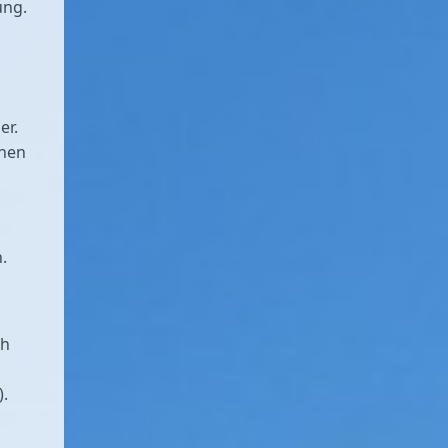
ung.
er.
chen
.
ch
).