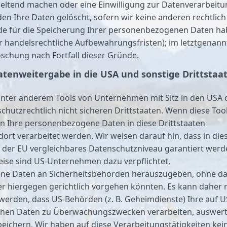
eltend machen oder eine Einwilligung zur Datenverarbeitu
en Ihre Daten gelöscht, sofern wir keine anderen rechtlich
de für die Speicherung Ihrer personenbezogenen Daten h
der handelsrechtliche Aufbewahrungsfristen); im letztgenan
Löschung nach Fortfall dieser Gründe.
atenweitergabe in die USA und sonstige Drittstaa
nter anderem Tools von Unternehmen mit Sitz in den USA 
chutzrechtlich nicht sicheren Drittstaaten. Wenn diese Too
en Ihre personenbezogene Daten in diese Drittstaaten
ort verarbeitet werden. Wir weisen darauf hin, dass in die
 der EU vergleichbares Datenschutzniveau garantiert werd
eise sind US-Unternehmen dazu verpflichtet,
e Daten an Sicherheitsbehörden herauszugeben, ohne d
ner hiergegen gerichtlich vorgehen könnten. Es kann daher 
erden, dass US-Behörden (z. B. Geheimdienste) Ihre auf U
ichen Daten zu Überwachungszwecken verarbeiten, auswer
eichern. Wir haben auf diese Verarbeitungstätigkeiten kei