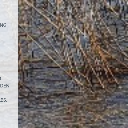
UNG
R
RDEN
BS.