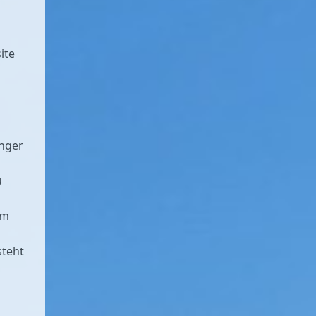
ite
änger
u
em
steht