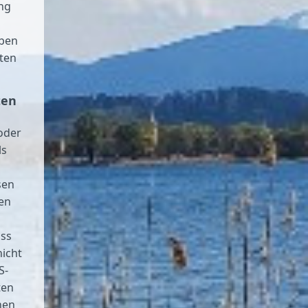
ng
aben
nten
ten
oder
ls
sen
en
ass
nicht
S-
ten
nen