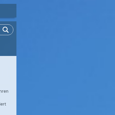
Ihren
iert