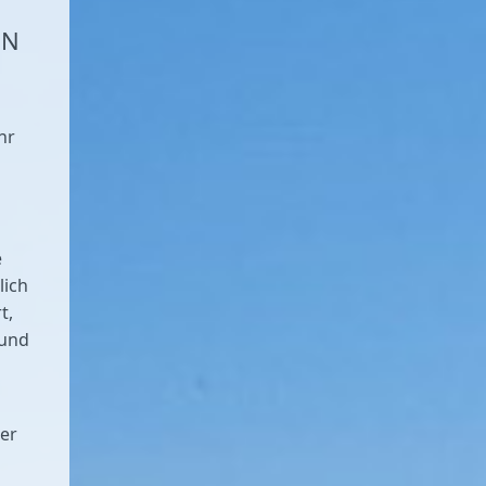
EN
hr
e
lich
t,
 und
ser